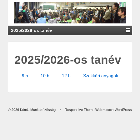
2025/2026-os tanév
2025/2026-os tanév
9.a
10.b
12.b
Szakköri anyagok
© 2026
Kémia Munkaközösség
↑
Responsive Theme
Webmotor:
WordPress